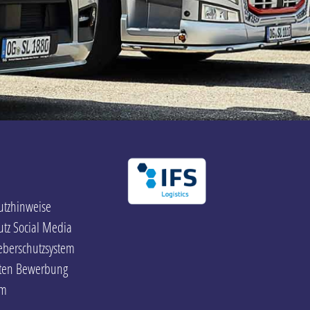
utzhinweise
tz Social Media
eberschutzsystem
hten Bewerbung
um