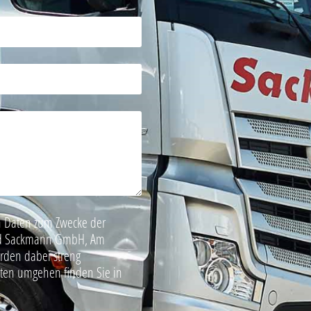
 Daten zum Zwecke der
hard Sackmann GmbH, Am
erden dabei streng
aten umgehen finden Sie in