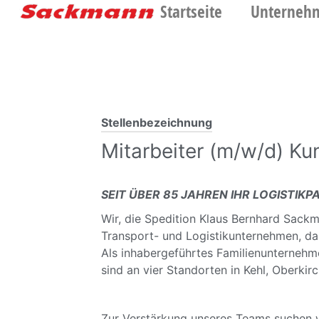
Startseite
Unterneh
Stellenbezeichnung
Mitarbeiter (m/w/d) K
SEIT ÜBER 85 JAHREN IHR LOGISTIK
Wir, die Spedition Klaus Bernhard Sackm
Transport- und Logistikunternehmen, da
Als inhabergeführtes Familienunternehme
sind an vier Standorten in Kehl, Oberki
Zur Verstärkung unseres Teams suchen w