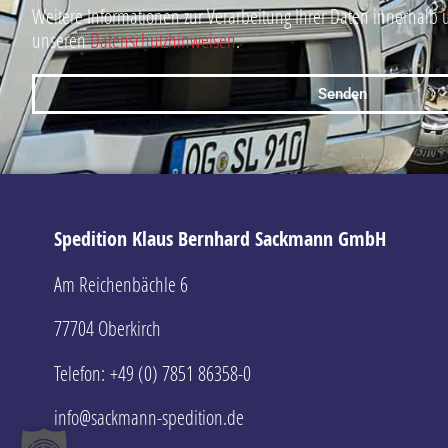
Weitere Informationen zur Verarbeitung Ihrer Daten innerhalb 
unseren
Datenschutzhinweisen
.
Senden
Spedition Klaus Bernhard Sackmann GmbH
Am Reichenbächle 6
77704 Oberkirch
Telefon: +49 (0) 7851 86358-0
info@sackmann-spedition.de