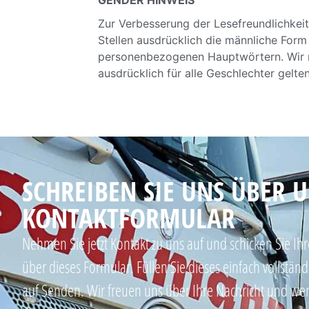
GENDER HINWEIS
Zur Verbesserung der Lesefreundlichkei
Stellen ausdrücklich die männliche For
personenbezogenen Hauptwörtern. Wir m
ausdrücklich für alle Geschlechter gelte
SCHREIBEN SIE UNS ÜBER 
KONTAKTFORMULAR
Nehmen Sie jetzt Kontakt zu uns auf und schicken Sie I
über dieses Formular. Füllen Sie dieses einfach vollstän
auf Senden. Wir freuen uns über Ihre Nachricht und w