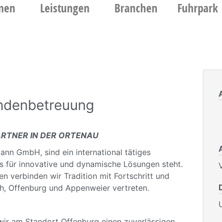
men
Leistungen
Branchen
Fuhrpark
undenbetreuung
PARTNER IN DER ORTENAU
ann GmbH, sind ein international tätiges
s für innovative und dynamische Lösungen steht.
V
n verbinden wir Tradition mit Fortschritt und
rch, Offenburg und Appenweier vertreten.
ir am Standort Offenburg einen zuverlässigen