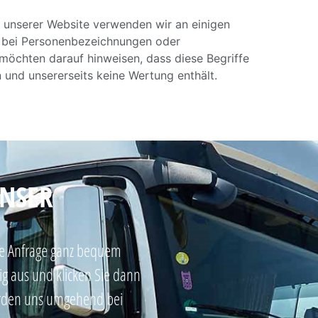
t unserer Website verwenden wir an einigen
m bei Personenbezeichnungen oder
öchten darauf hinweisen, dass diese Begriffe
n und unsererseits keine Wertung enthält.
UNSER
hre Anfrage ganz bequem
dig aus und klicken Sie dann
erden uns umgehend bei