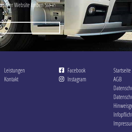
unserer Website finden Sie in
Leistungen
Facebook
Startseite
Kontakt
Instagram
AGB
Datensch
Datenschu
Hinweisg
Infopflic
Impress