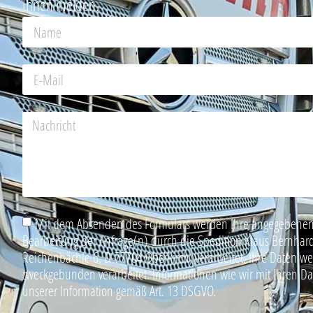
Ihnen melden.
Mit dem Absenden des Formulars werden Ihre angegebenen
Bearbeitung der Anfrage(n) durch die Spedition Klaus Bern
Reichenbächle 6, D-77704 Oberkirch, verarbeitet. Ihre Daten w
zweckgebunden verarbeitet. Informationen wie wir mit Ihren D
unserer Information gemäß Art. 13 DSGVO.