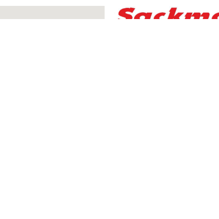
Spedition Klaus Bernhard 
Am Reichenbächle 6
77704 Oberkirch
Telefon: +49 (0) 7851 86358-0
E-Mail: info@sackmann-spedit