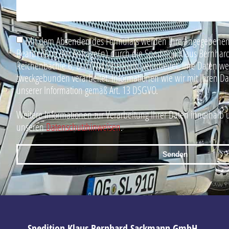
Mit dem Absenden des Formulars werden Ihre angegebenen
Bearbeitung der Anfrage(n) durch die Spedition Klaus Bern
Reichenbächle 6, D-77704 Oberkirch, verarbeitet. Ihre Daten w
zweckgebunden verarbeitet. Informationen wie wir mit Ihren D
unserer Information gemäß Art. 13 DSGVO.
Weitere Informationen zur Verarbeitung Ihrer Daten innerhalb 
unseren
Datenschutzhinweisen
.
Senden
Spedition Klaus Bernhard Sackmann GmbH