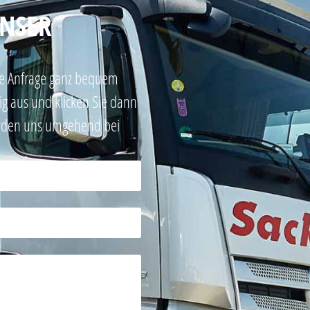
UNSER
hre Anfrage ganz bequem
dig aus und klicken Sie dann
erden uns umgehend bei