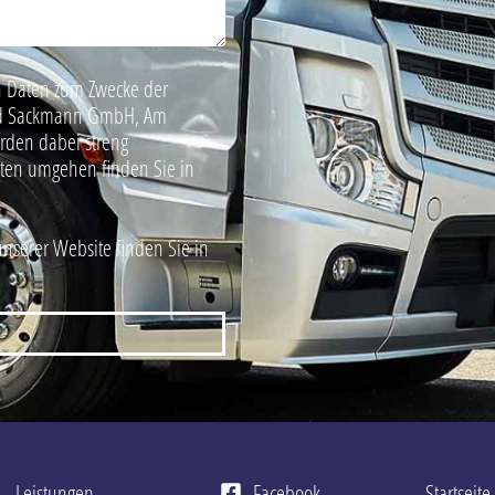
 Daten zum Zwecke der
hard Sackmann GmbH, Am
erden dabei streng
aten umgehen finden Sie in
unserer Website finden Sie in
Leistungen
Facebook
Startseite