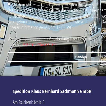
Mit dem Absenden des Formulars werden Ihre angegebenen
Bearbeitung der Anfrage(n) durch die Spedition Klaus Bern
Reichenbächle 6, D-77704 Oberkirch, verarbeitet. Ihre Daten w
zweckgebunden verarbeitet. Informationen wie wir mit Ihren D
unserer Information gemäß Art. 13 DSGVO.
Weitere Informationen zur Verarbeitung Ihrer Daten innerhalb 
unseren
Datenschutzhinweisen
.
Senden
Spedition Klaus Bernhard Sackmann GmbH
Am Reichenbächle 6