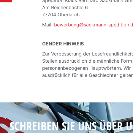
Spedition Klaus Bernhard Sackmann G
Am Reichenbächle 6
77704 Oberkirch
Mail:
bewerbung@sackmann-spedition.
GENDER HINWEIS
Zur Verbesserung der Lesefreundlichkei
Stellen ausdrücklich die männliche For
personenbezogenen Hauptwörtern. Wir m
ausdrücklich für alle Geschlechter gelte
SCHREIBEN SIE UNS ÜBER 