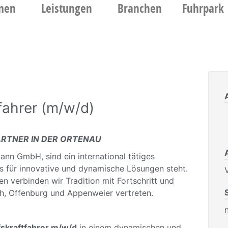
men
Leistungen
Branchen
Fuhrpark
fahrer (m/w/d)
PARTNER IN DER ORTENAU
ann GmbH, sind ein international tätiges
s für innovative und dynamische Lösungen steht.
V
n verbinden wir Tradition mit Fortschritt und
rch, Offenburg und Appenweier vertreten.
skraftfahrer m/w/d
in einem dynamischen und