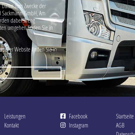
 Daten zum Zwecke der
hard Sackmann GmbH, Am
erden dabei streng
aten umgehen finden Sie in
unserer Website finden Sie in
Leistungen
Facebook
Startseite
Kontakt
Instagram
AGB
Datensch